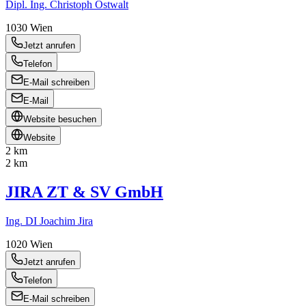
Dipl. Ing. Christoph Ostwalt
1030
Wien
Jetzt anrufen
Telefon
E-Mail schreiben
E-Mail
Website besuchen
Website
2 km
2 km
JIRA ZT & SV GmbH
Ing. DI Joachim Jira
1020
Wien
Jetzt anrufen
Telefon
E-Mail schreiben