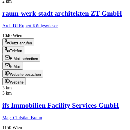
2 km
raum-werk-stadt architekten ZT-GmbH
Arch DI Rupert Königswieser
1040
Wien
Jetzt anrufen
Telefon
E-Mail schreiben
E-Mail
Website besuchen
Website
3 km
3 km
ifs Immobilien Facility Services GmbH
Mag. Christian Braun
1150
Wien