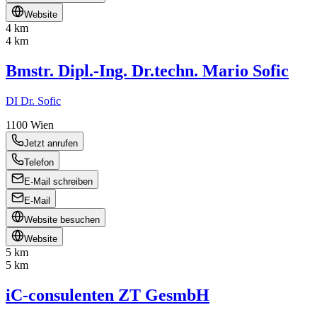
Website
4 km
4 km
Bmstr. Dipl.-Ing. Dr.techn. Mario Sofic
DI Dr. Sofic
1100
Wien
Jetzt anrufen
Telefon
E-Mail schreiben
E-Mail
Website besuchen
Website
5 km
5 km
iC-consulenten ZT GesmbH