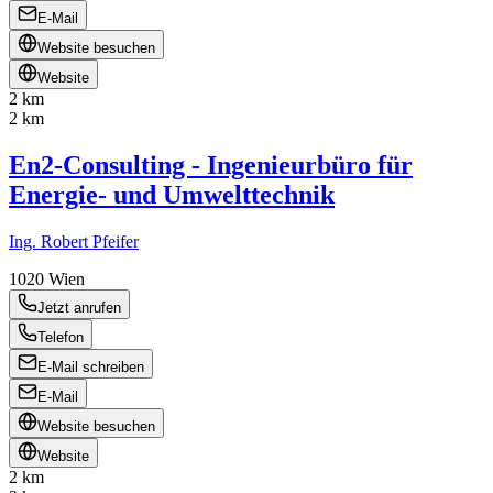
E-Mail
Website besuchen
Website
2 km
2 km
En2-Consulting - Ingenieurbüro für
Energie- und Umwelttechnik
Ing. Robert Pfeifer
1020
Wien
Jetzt anrufen
Telefon
E-Mail schreiben
E-Mail
Website besuchen
Website
2 km