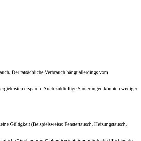
auch. Der tatsächliche Verbrauch hängt allerdings vom
Energiekosten ersparen. Auch zukünftige Sanierungen könnten weniger
seine Gültigkeit (Beispielsweise: Fenstertausch, Heizungstausch,
e einfache "Verlängerung" ohne Besichtigung würde die Pflichten des