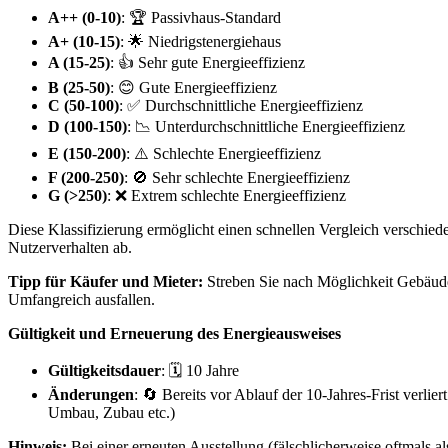
A++ (0-10)
: 🏆 Passivhaus-Standard
A+ (10-15)
: 🌟 Niedrigstenergiehaus
A (15-25)
: 👍 Sehr gute Energieeffizienz
B (25-50)
: 😊 Gute Energieeffizienz
C (50-100)
: ✅ Durchschnittliche Energieeffizienz
D (100-150)
: 📉 Unterdurchschnittliche Energieeffizienz
E (150-200)
: ⚠️ Schlechte Energieeffizienz
F (200-250)
: 🚫 Sehr schlechte Energieeffizienz
G (>250)
: ❌ Extrem schlechte Energieeffizienz
Diese Klassifizierung ermöglicht einen schnellen Vergleich verschie
Nutzerverhalten ab.
Tipp für Käufer und Mieter:
Streben Sie nach Möglichkeit Gebäude 
Umfangreich ausfallen.
Gültigkeit und Erneuerung des Energieausweises
Gültigkeitsdauer
: 🗓️ 10 Jahre
Änderungen
: 🔄 Bereits vor Ablauf der 10-Jahres-Frist verli
Umbau, Zubau etc.)
Hinweis:
Bei einer erneuten Ausstellung (fälschlicherweise oftmals a