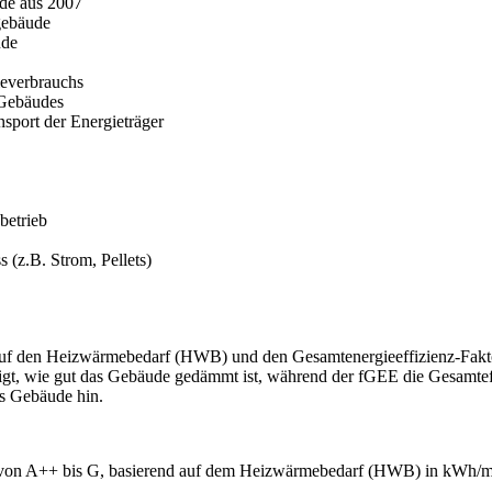
ude aus 2007
zgebäude
ude
everbrauchs
 Gebäudes
sport der Energieträger
betrieb
 (z.B. Strom, Pellets)
t auf den Heizwärmebedarf (HWB) und den Gesamtenergieeffizienz-Fakt
igt, wie gut das Gebäude gedämmt ist, während der fGEE die Gesamtef
es Gebäude hin.
en von A++ bis G, basierend auf dem Heizwärmebedarf (HWB) in kWh/m