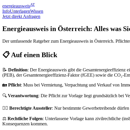
AT
energieausweis
Info
Unterlagen
Wissen
Jetzt direkt Anfragen
Energieausweis in Österreich: Alles was S
Der umfassende Ratgeber zum Energieausweis in Österreich. Pflichten,
📋
Auf einen Blick
📝
Definition
: Der Energieausweis gibt die Gesamtenergieeffizienz 
(PEB), der Gesamtenergieeffizienz-Faktor (fGEE) sowie die CO₂-Em
🏡
Pflicht
: Muss bei Vermietung, Verpachtung und Verkauf von Immob
🔍
Verantwortung
: Die Pflicht zur Vorlage liegt grundsätzlich bei V
👷‍♂️
Berechtigte Aussteller
: Nur bestimmte Gewerbetreibende dürfen 
⚖️
Rechtliche Folgen
: Unterlassene Vorlage kann zivilrechtliche (
Konsequenzen kommen.