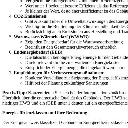
Vergleicht die Energieeffizienz mit einem Referenzgebä
Wert unter 1 bedeutet bessere Effizienz als das Referen
Je kleiner der Wert, desto energieeffizienter ist das Gebä
CO2-Emissionen
:
Gibt Auskunft über die Umweltauswirkungen des Energi
Wichtig für die Beurteilung der Klimafreundlichkeit des
Berücksichtigt auch Emissionen aus Herstellung und Tran
Warmwasser-Wärmebedarf (WWWB)
:
Zeigt den Energiebedarf für die Warmwasserbereitung
Beeinflusst den Gesamtenergieverbrauch erheblich
Endenergiebedarf (EEB)
:
Die tatsächlich benötigte Energiemenge für den Gebäude
Direkt relevant für die zu erwartenden Energiekosten
Entspricht der Energiemenge, die eingekauft werden muss
Empfehlungen für Verbesserungsmaßnahmen
:
Konkrete Vorschläge zur Steigerung der Energieeffizienz
Hilft bei der Planung zukünftiger Sanierungen
Praxis-Tipp:
Konzentrieren Sie sich bei der Interpretation zunächs
Überblick über die energetische Qualität des Gebäudes. Der HWB ze
niedriger HWB und ein fGEE unter 1 deuten auf ein energieeffizient
Energieeffizienzklassen und ihre Bedeutung
Der Energieausweis klassifiziert Gebäude in Energieeffizienzklass