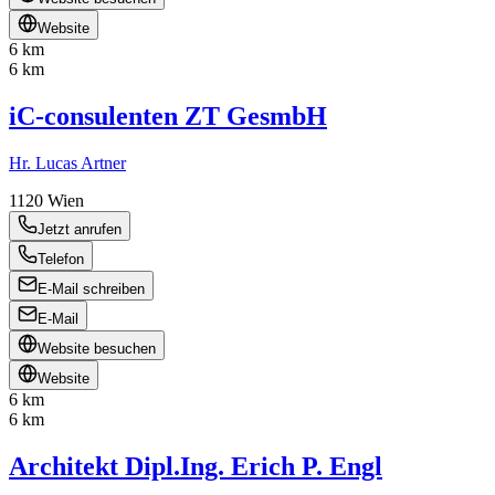
Website
6 km
6 km
iC-consulenten ZT GesmbH
Hr. Lucas Artner
1120
Wien
Jetzt anrufen
Telefon
E-Mail schreiben
E-Mail
Website besuchen
Website
6 km
6 km
Architekt Dipl.Ing. Erich P. Engl