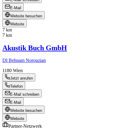
E-Mail
Website besuchen
Website
7 km
7 km
Akustik Buch GmbH
DI Behnam Norouzian
1180
Wien
Jetzt anrufen
Telefon
E-Mail schreiben
E-Mail
Website besuchen
Website
Partner-Netzwerk