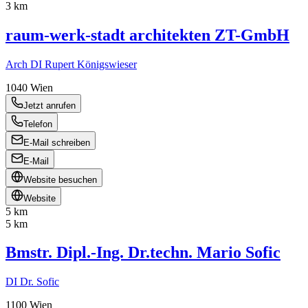
3 km
raum-werk-stadt architekten ZT-GmbH
Arch DI Rupert Königswieser
1040
Wien
Jetzt anrufen
Telefon
E-Mail schreiben
E-Mail
Website besuchen
Website
5 km
5 km
Bmstr. Dipl.-Ing. Dr.techn. Mario Sofic
DI Dr. Sofic
1100
Wien