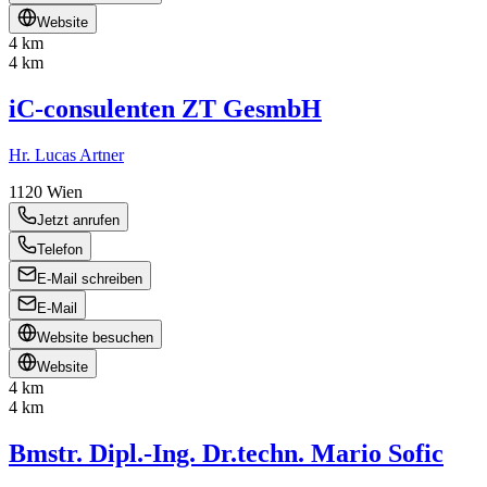
Website
4 km
4 km
iC-consulenten ZT GesmbH
Hr. Lucas Artner
1120
Wien
Jetzt anrufen
Telefon
E-Mail schreiben
E-Mail
Website besuchen
Website
4 km
4 km
Bmstr. Dipl.-Ing. Dr.techn. Mario Sofic