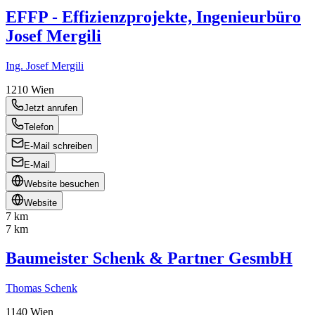
EFFP - Effizienzprojekte, Ingenieurbüro
Josef Mergili
Ing. Josef Mergili
1210
Wien
Jetzt anrufen
Telefon
E-Mail schreiben
E-Mail
Website besuchen
Website
7 km
7 km
Baumeister Schenk & Partner GesmbH
Thomas Schenk
1140
Wien