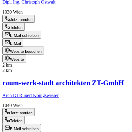
Dipl. Ing. Christoph Ostwalt
1030
Wien
Jetzt anrufen
Telefon
E-Mail schreiben
E-Mail
Website besuchen
Website
2 km
2 km
raum-werk-stadt architekten ZT-GmbH
Arch DI Rupert Königswieser
1040
Wien
Jetzt anrufen
Telefon
E-Mail schreiben