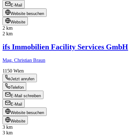
E-Mail
Website besuchen
Website
2 km
2 km
ifs Immobilien Facility Services GmbH
Mag. Christian Braun
1150
Wien
Jetzt anrufen
Telefon
E-Mail schreiben
E-Mail
Website besuchen
Website
3 km
3 km