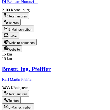
DI Behnam Norouzian
2100
Korneuburg
Jetzt anrufen
Telefon
E-Mail schreiben
E-Mail
Website besuchen
Website
15 km
15 km
Bmstr. Ing. Pfeiffer
Karl Martin Pfeiffer
3433
Königstetten
Jetzt anrufen
Telefon
E-Mail schreiben