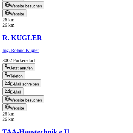
Website besuchen
Website
26 km
26 km
R. KUGLER
Ing. Roland Kugler
3002
Purkersdorf
Jetzt anrufen
Telefon
E-Mail schreiben
E-Mail
Website besuchen
Website
26 km
26 km
TAA-Haustechnik e.U.