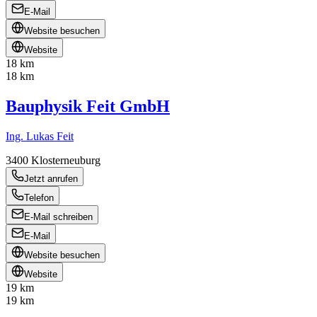
E-Mail
Website besuchen
Website
18 km
18 km
Bauphysik Feit GmbH
Ing. Lukas Feit
3400
Klosterneuburg
Jetzt anrufen
Telefon
E-Mail schreiben
E-Mail
Website besuchen
Website
19 km
19 km