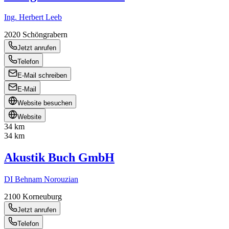
Ing. Herbert Leeb
2020
Schöngrabern
Jetzt anrufen
Telefon
E-Mail schreiben
E-Mail
Website besuchen
Website
34 km
34 km
Akustik Buch GmbH
DI Behnam Norouzian
2100
Korneuburg
Jetzt anrufen
Telefon