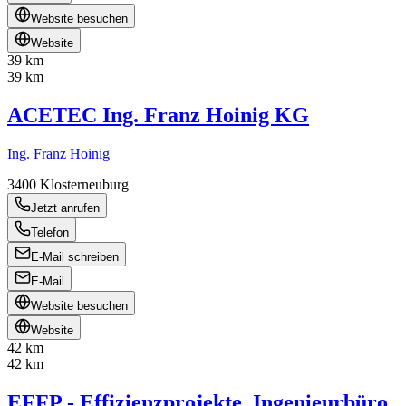
Website besuchen
Website
39 km
39 km
ACETEC Ing. Franz Hoinig KG
Ing. Franz Hoinig
3400
Klosterneuburg
Jetzt anrufen
Telefon
E-Mail schreiben
E-Mail
Website besuchen
Website
42 km
42 km
EFFP - Effizienzprojekte, Ingenieurbüro