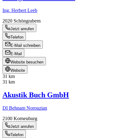
Ing. Herbert Leeb
2020
Schöngrabern
Jetzt anrufen
Telefon
E-Mail schreiben
E-Mail
Website besuchen
Website
31 km
31 km
Akustik Buch GmbH
DI Behnam Norouzian
2100
Korneuburg
Jetzt anrufen
Telefon