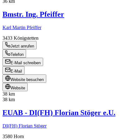
36 km
Bmstr. Ing. Pfeiffer
Karl Martin Pfeiffer
3433
Königstetten
Jetzt anrufen
Telefon
E-Mail schreiben
E-Mail
Website besuchen
Website
38 km
38 km
EUAB - DI(FH) Florian Stöger e.U.
DI(FH) Florian Stöger
3580
Horn