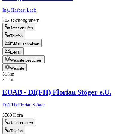
Ing. Herbert Leeb
2020
Schöngrabern
Jetzt anrufen
Telefon
E-Mail schreiben
E-Mail
Website besuchen
Website
31 km
31 km
EUAB - DI(FH) Florian Stöger e.U.
DI(FH) Florian Stöger
3580
Horn
Jetzt anrufen
Telefon