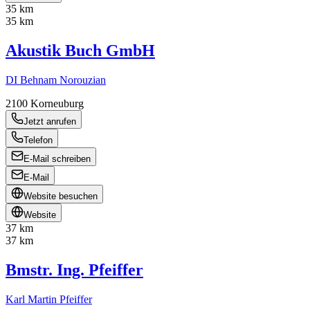
35 km
35 km
Akustik Buch GmbH
DI Behnam Norouzian
2100
Korneuburg
Jetzt anrufen
Telefon
E-Mail schreiben
E-Mail
Website besuchen
Website
37 km
37 km
Bmstr. Ing. Pfeiffer
Karl Martin Pfeiffer