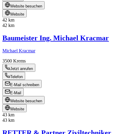
Website besuchen
Website
42 km
42 km
Baumeister Ing. Michael Kracmar
Michael Kracmar
3500
Krems
Jetzt anrufen
Telefon
E-Mail schreiben
E-Mail
Website besuchen
Website
43 km
43 km
RETTER & Partner Ziviltechniker