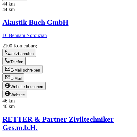
44 km
44 km
Akustik Buch GmbH
DI Behnam Norouzian
2100
Korneuburg
Jetzt anrufen
Telefon
E-Mail schreiben
E-Mail
Website besuchen
Website
46 km
46 km
RETTER & Partner Ziviltechniker
Ges.m.b.H.