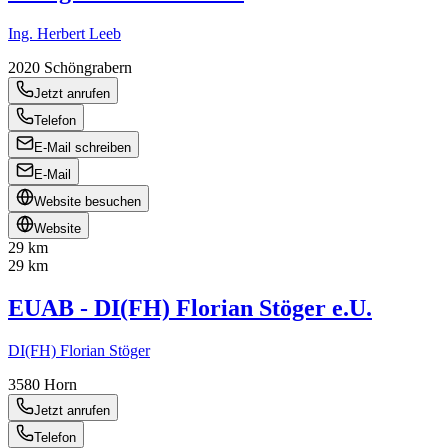
Ing. Herbert Leeb
2020
Schöngrabern
Jetzt anrufen
Telefon
E-Mail schreiben
E-Mail
Website besuchen
Website
29 km
29 km
EUAB - DI(FH) Florian Stöger e.U.
DI(FH) Florian Stöger
3580
Horn
Jetzt anrufen
Telefon