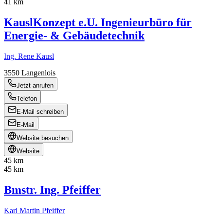
41 km
KauslKonzept e.U. Ingenieurbüro für
Energie- & Gebäudetechnik
Ing. Rene Kausl
3550
Langenlois
Jetzt anrufen
Telefon
E-Mail schreiben
E-Mail
Website besuchen
Website
45 km
45 km
Bmstr. Ing. Pfeiffer
Karl Martin Pfeiffer