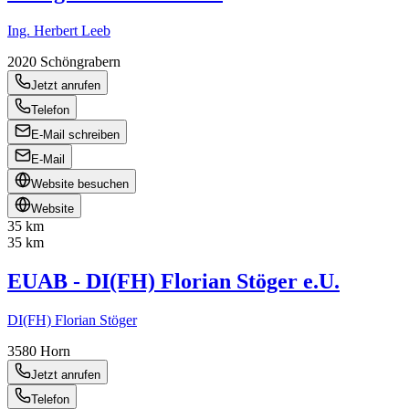
Ing. Herbert Leeb
2020
Schöngrabern
Jetzt anrufen
Telefon
E-Mail schreiben
E-Mail
Website besuchen
Website
35 km
35 km
EUAB - DI(FH) Florian Stöger e.U.
DI(FH) Florian Stöger
3580
Horn
Jetzt anrufen
Telefon