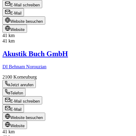
E-Mail schreiben
E-Mail
Website besuchen
Website
41 km
41 km
Akustik Buch GmbH
DI Behnam Norouzian
2100
Korneuburg
Jetzt anrufen
Telefon
E-Mail schreiben
E-Mail
Website besuchen
Website
41 km