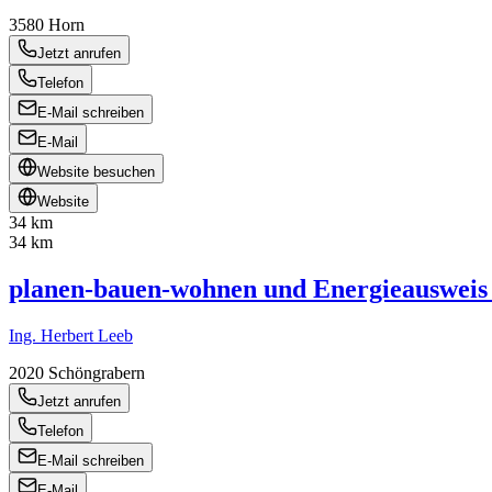
3580
Horn
Jetzt anrufen
Telefon
E-Mail schreiben
E-Mail
Website besuchen
Website
34 km
34 km
planen-bauen-wohnen und Energieauswe
Ing. Herbert Leeb
2020
Schöngrabern
Jetzt anrufen
Telefon
E-Mail schreiben
E-Mail