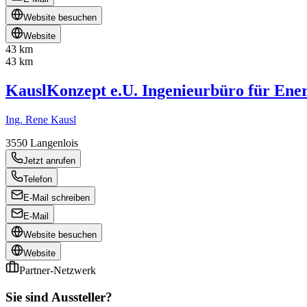
Website besuchen
Website
43 km
43 km
KauslKonzept e.U. Ingenieurbüro für Ene
Ing. Rene Kausl
3550
Langenlois
Jetzt anrufen
Telefon
E-Mail schreiben
E-Mail
Website besuchen
Website
Partner-Netzwerk
Sie sind Aussteller?