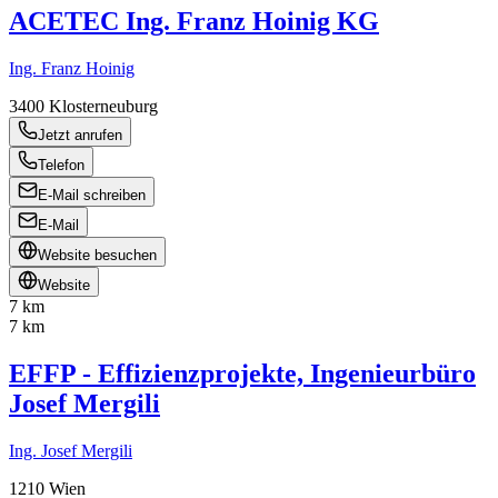
ACETEC Ing. Franz Hoinig KG
Ing. Franz Hoinig
3400
Klosterneuburg
Jetzt anrufen
Telefon
E-Mail schreiben
E-Mail
Website besuchen
Website
7 km
7 km
EFFP - Effizienzprojekte, Ingenieurbüro
Josef Mergili
Ing. Josef Mergili
1210
Wien