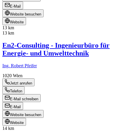
E-Mail
Website besuchen
Website
13 km
13 km
En2-Consulting - Ingenieurbüro für
Energie- und Umwelttechnik
Ing. Robert Pfeifer
1020
Wien
Jetzt anrufen
Telefon
E-Mail schreiben
E-Mail
Website besuchen
Website
14 km