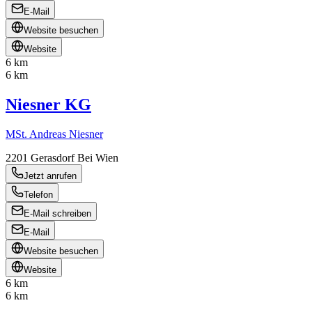
E-Mail
Website besuchen
Website
6 km
6 km
Niesner KG
MSt. Andreas Niesner
2201
Gerasdorf Bei Wien
Jetzt anrufen
Telefon
E-Mail schreiben
E-Mail
Website besuchen
Website
6 km
6 km