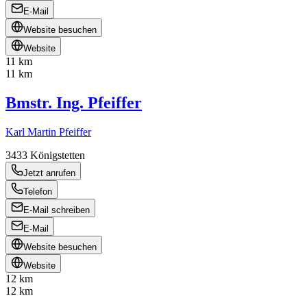
E-Mail
Website besuchen
Website
11 km
11 km
Bmstr. Ing. Pfeiffer
Karl Martin Pfeiffer
3433
Königstetten
Jetzt anrufen
Telefon
E-Mail schreiben
E-Mail
Website besuchen
Website
12 km
12 km