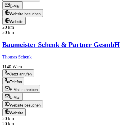
E-Mail
Website besuchen
Website
20 km
20 km
Baumeister Schenk & Partner GesmbH
Thomas Schenk
1140
Wien
Jetzt anrufen
Telefon
E-Mail schreiben
E-Mail
Website besuchen
Website
20 km
20 km