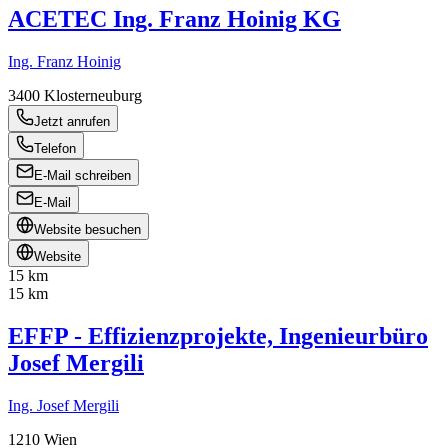
ACETEC Ing. Franz Hoinig KG
Ing. Franz Hoinig
3400
Klosterneuburg
Jetzt anrufen
Telefon
E-Mail schreiben
E-Mail
Website besuchen
Website
15 km
15 km
EFFP - Effizienzprojekte, Ingenieurbüro
Josef Mergili
Ing. Josef Mergili
1210
Wien