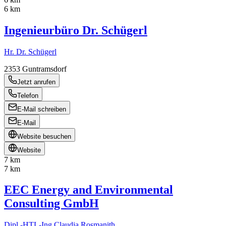
6 km
Ingenieurbüro Dr. Schügerl
Hr. Dr. Schügerl
2353
Guntramsdorf
Jetzt anrufen
Telefon
E-Mail schreiben
E-Mail
Website besuchen
Website
7 km
7 km
EEC Energy and Environmental
Consulting GmbH
Dipl.-HTL-Ing Claudia Rosmanith