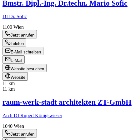
Bmstr. Dipl.-Ing. Dr.techn. Mario Sofic
DI Dr. Sofic
1100
Wien
Jetzt anrufen
Telefon
E-Mail schreiben
E-Mail
Website besuchen
Website
11 km
11 km
raum-werk-stadt architekten ZT-GmbH
Arch DI Rupert Königswieser
1040
Wien
Jetzt anrufen