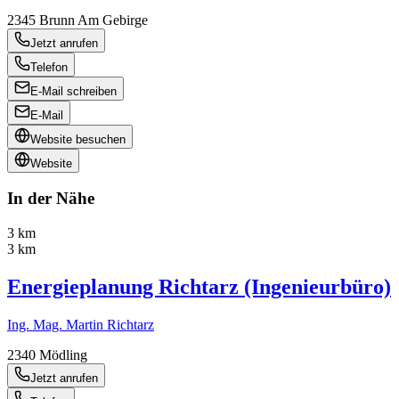
2345
Brunn Am Gebirge
Jetzt anrufen
Telefon
E-Mail schreiben
E-Mail
Website besuchen
Website
In der Nähe
3 km
3 km
Energieplanung Richtarz (Ingenieurbüro)
Ing. Mag. Martin Richtarz
2340
Mödling
Jetzt anrufen