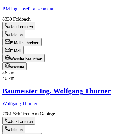
BM Ing. Josef Tauschmann
8330
Feldbach
Jetzt anrufen
Telefon
E-Mail schreiben
E-Mail
Website besuchen
Website
46 km
46 km
Baumeister Ing. Wolfgang Thurner
Wolfgang Thurner
7081
Schützen Am Gebirge
Jetzt anrufen
Telefon