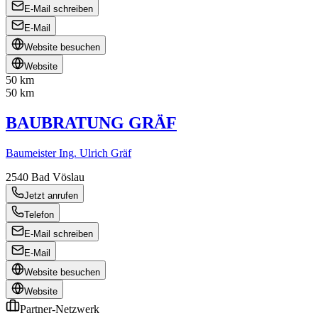
E-Mail schreiben
E-Mail
Website besuchen
Website
50 km
50 km
BAUBRATUNG GRÄF
Baumeister Ing. Ulrich Gräf
2540
Bad Vöslau
Jetzt anrufen
Telefon
E-Mail schreiben
E-Mail
Website besuchen
Website
Partner-Netzwerk