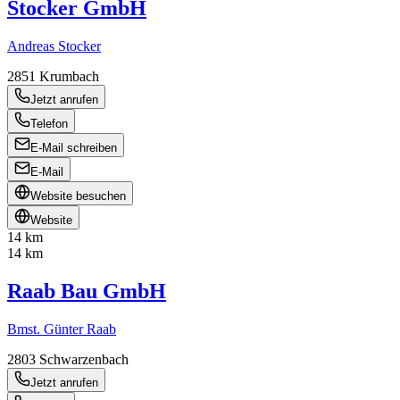
Stocker GmbH
Andreas Stocker
2851
Krumbach
Jetzt anrufen
Telefon
E-Mail schreiben
E-Mail
Website besuchen
Website
14 km
14 km
Raab Bau GmbH
Bmst. Günter Raab
2803
Schwarzenbach
Jetzt anrufen