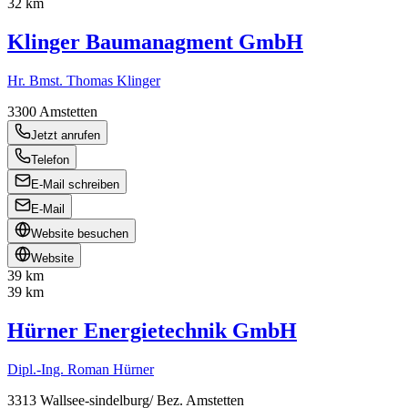
32 km
Klinger Baumanagment GmbH
Hr. Bmst. Thomas Klinger
3300
Amstetten
Jetzt anrufen
Telefon
E-Mail schreiben
E-Mail
Website besuchen
Website
39 km
39 km
Hürner Energietechnik GmbH
Dipl.-Ing. Roman Hürner
3313
Wallsee-sindelburg/ Bez. Amstetten