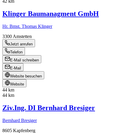
42 km
Klinger Baumanagment GmbH
Hr. Bmst. Thomas Klinger
3300
Amstetten
Jetzt anrufen
Telefon
E-Mail schreiben
E-Mail
Website besuchen
Website
44 km
44 km
Ziv.Ing. DI Bernhard Bresiger
Bernhard Bresiger
8605
Kapfenberg