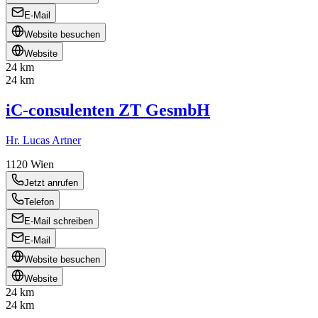
E-Mail
Website besuchen
Website
24 km
24 km
iC-consulenten ZT GesmbH
Hr. Lucas Artner
1120
Wien
Jetzt anrufen
Telefon
E-Mail schreiben
E-Mail
Website besuchen
Website
24 km
24 km