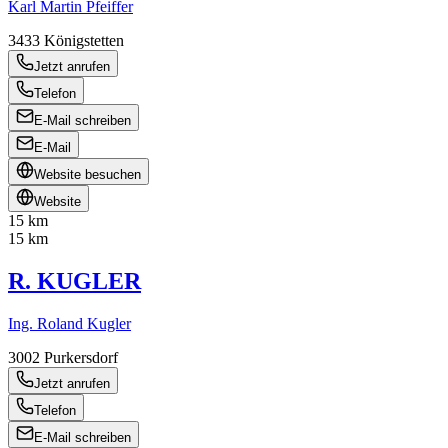
Karl Martin Pfeiffer
3433
Königstetten
Jetzt anrufen
Telefon
E-Mail schreiben
E-Mail
Website besuchen
Website
15 km
15 km
R. KUGLER
Ing. Roland Kugler
3002
Purkersdorf
Jetzt anrufen
Telefon
E-Mail schreiben