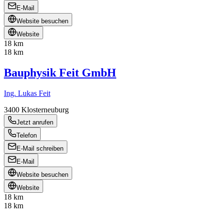
E-Mail
Website besuchen
Website
18 km
18 km
Bauphysik Feit GmbH
Ing. Lukas Feit
3400
Klosterneuburg
Jetzt anrufen
Telefon
E-Mail schreiben
E-Mail
Website besuchen
Website
18 km
18 km