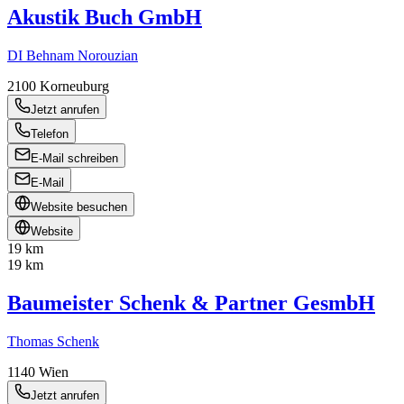
Akustik Buch GmbH
DI Behnam Norouzian
2100
Korneuburg
Jetzt anrufen
Telefon
E-Mail schreiben
E-Mail
Website besuchen
Website
19 km
19 km
Baumeister Schenk & Partner GesmbH
Thomas Schenk
1140
Wien
Jetzt anrufen