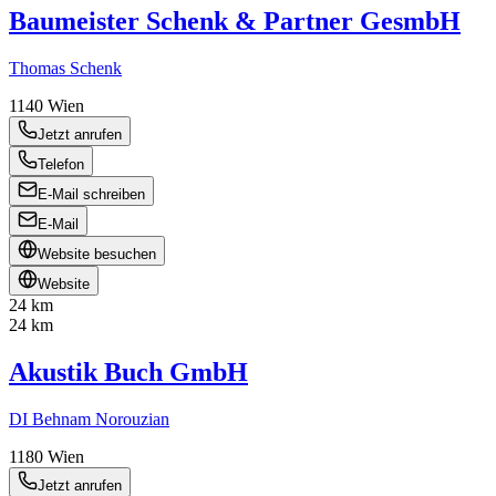
Baumeister Schenk & Partner GesmbH
Thomas Schenk
1140
Wien
Jetzt anrufen
Telefon
E-Mail schreiben
E-Mail
Website besuchen
Website
24 km
24 km
Akustik Buch GmbH
DI Behnam Norouzian
1180
Wien
Jetzt anrufen