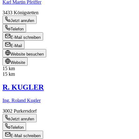
Karl Martin Pfeiffer
3433
Königstetten
Jetzt anrufen
Telefon
E-Mail schreiben
E-Mail
Website besuchen
Website
15 km
15 km
R. KUGLER
Ing. Roland Kugler
3002
Purkersdorf
Jetzt anrufen
Telefon
E-Mail schreiben