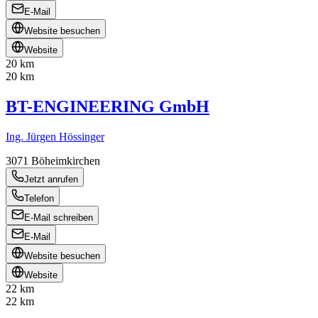
E-Mail
Website besuchen
Website
20 km
20 km
BT-ENGINEERING GmbH
Ing. Jürgen Hössinger
3071
Böheimkirchen
Jetzt anrufen
Telefon
E-Mail schreiben
E-Mail
Website besuchen
Website
22 km
22 km