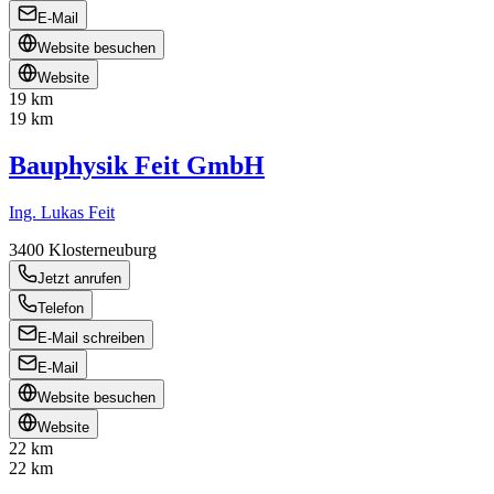
E-Mail
Website besuchen
Website
19 km
19 km
Bauphysik Feit GmbH
Ing. Lukas Feit
3400
Klosterneuburg
Jetzt anrufen
Telefon
E-Mail schreiben
E-Mail
Website besuchen
Website
22 km
22 km