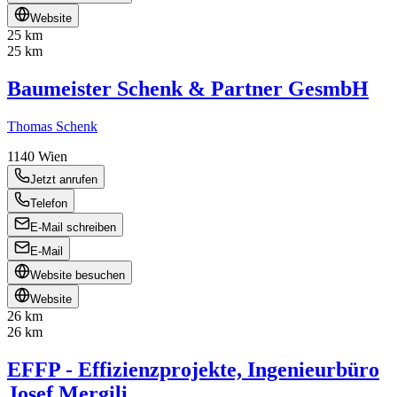
Website
25 km
25 km
Baumeister Schenk & Partner GesmbH
Thomas Schenk
1140
Wien
Jetzt anrufen
Telefon
E-Mail schreiben
E-Mail
Website besuchen
Website
26 km
26 km
EFFP - Effizienzprojekte, Ingenieurbüro
Josef Mergili