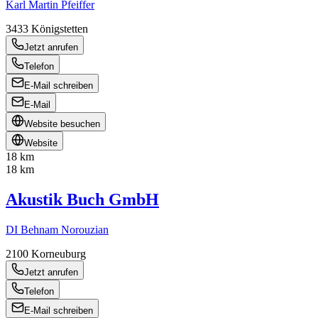
Karl Martin Pfeiffer
3433
Königstetten
Jetzt anrufen
Telefon
E-Mail schreiben
E-Mail
Website besuchen
Website
18 km
18 km
Akustik Buch GmbH
DI Behnam Norouzian
2100
Korneuburg
Jetzt anrufen
Telefon
E-Mail schreiben