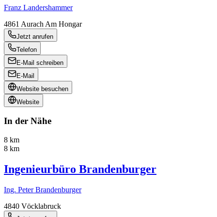
Franz Landershammer
4861
Aurach Am Hongar
Jetzt anrufen
Telefon
E-Mail schreiben
E-Mail
Website besuchen
Website
In der Nähe
8 km
8 km
Ingenieurbüro Brandenburger
Ing. Peter Brandenburger
4840
Vöcklabruck