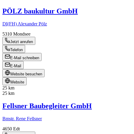
PÖLZ baukultur GmbH
DI(FH) Alexander Pölz
5310
Mondsee
Jetzt anrufen
Telefon
E-Mail schreiben
E-Mail
Website besuchen
Website
25 km
25 km
Fellsner Baubegleiter GmbH
Bmstr. Rene Fellsner
4650
Edt