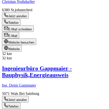
Christian Nothdurfter
6380
St.johann/tirol
Jetzt anrufen
Telefon
E-Mail schreiben
E-Mail
Website besuchen
Website
32 km
32 km
Ingenieurbüro Gappmaier -
Bauphysik,Energieausweis
Ing. Denis Gappmaier
5071
Wals Bei Salzburg
Jetzt anrufen
Telefon