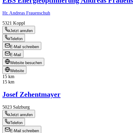
EBS Energieoptimierung Andreas Frauen
Hr. Andreas Frauenschuh
5321
Koppl
Jetzt anrufen
Telefon
E-Mail schreiben
E-Mail
Website besuchen
Website
15 km
15 km
Josef Zehentmayer
5023
Salzburg
Jetzt anrufen
Telefon
E-Mail schreiben