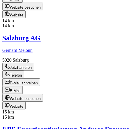
Website besuchen
Website
14 km
14 km
Salzburg AG
Gerhard Meloun
5020
Salzburg
Jetzt anrufen
Telefon
E-Mail schreiben
E-Mail
Website besuchen
Website
15 km
15 km