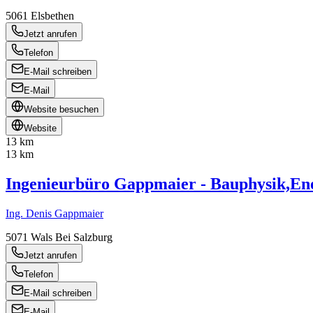
5061
Elsbethen
Jetzt anrufen
Telefon
E-Mail schreiben
E-Mail
Website besuchen
Website
13 km
13 km
Ingenieurbüro Gappmaier - Bauphysik,En
Ing. Denis Gappmaier
5071
Wals Bei Salzburg
Jetzt anrufen
Telefon
E-Mail schreiben
E-Mail