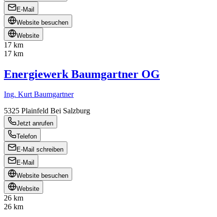
E-Mail
Website besuchen
Website
17 km
17 km
Energiewerk Baumgartner OG
Ing. Kurt Baumgartner
5325
Plainfeld Bei Salzburg
Jetzt anrufen
Telefon
E-Mail schreiben
E-Mail
Website besuchen
Website
26 km
26 km