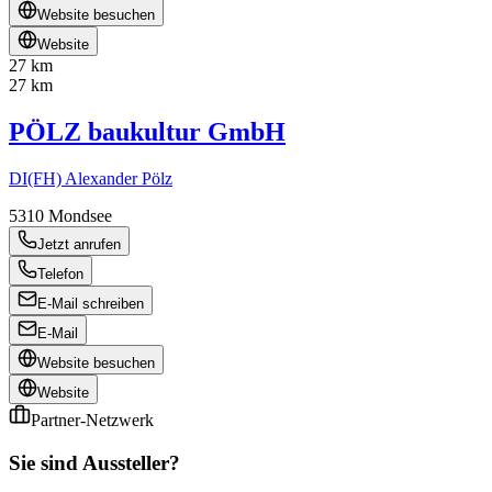
Website besuchen
Website
27 km
27 km
PÖLZ baukultur GmbH
DI(FH) Alexander Pölz
5310
Mondsee
Jetzt anrufen
Telefon
E-Mail schreiben
E-Mail
Website besuchen
Website
Partner-Netzwerk
Sie sind Aussteller?