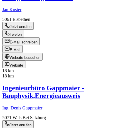
Jan Kuster
5061
Elsbethen
Jetzt anrufen
Telefon
E-Mail schreiben
E-Mail
Website besuchen
Website
18 km
18 km
Ingenieurbüro Gappmaier -
Bauphysik,Energieausweis
Ing. Denis Gappmaier
5071
Wals Bei Salzburg
Jetzt anrufen