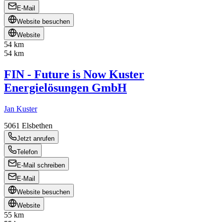
E-Mail
Website besuchen
Website
54 km
54 km
FIN - Future is Now Kuster
Energielösungen GmbH
Jan Kuster
5061
Elsbethen
Jetzt anrufen
Telefon
E-Mail schreiben
E-Mail
Website besuchen
Website
55 km