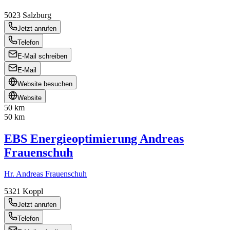
5023
Salzburg
Jetzt anrufen
Telefon
E-Mail schreiben
E-Mail
Website besuchen
Website
50 km
50 km
EBS Energieoptimierung Andreas
Frauenschuh
Hr. Andreas Frauenschuh
5321
Koppl
Jetzt anrufen
Telefon