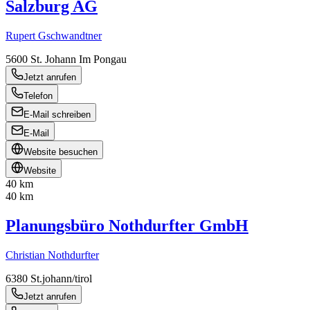
Salzburg AG
Rupert Gschwandtner
5600
St. Johann Im Pongau
Jetzt anrufen
Telefon
E-Mail schreiben
E-Mail
Website besuchen
Website
40 km
40 km
Planungsbüro Nothdurfter GmbH
Christian Nothdurfter
6380
St.johann/tirol
Jetzt anrufen