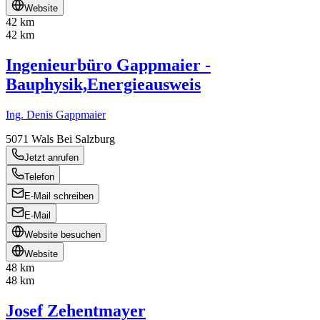
Website
42 km
42 km
Ingenieurbüro Gappmaier -
Bauphysik,Energieausweis
Ing. Denis Gappmaier
5071
Wals Bei Salzburg
Jetzt anrufen
Telefon
E-Mail schreiben
E-Mail
Website besuchen
Website
48 km
48 km
Josef Zehentmayer