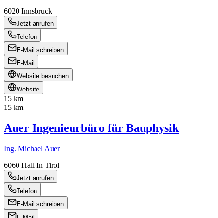
6020
Innsbruck
Jetzt anrufen
Telefon
E-Mail schreiben
E-Mail
Website besuchen
Website
15 km
15 km
Auer Ingenieurbüro für Bauphysik
Ing. Michael Auer
6060
Hall In Tirol
Jetzt anrufen
Telefon
E-Mail schreiben
E-Mail