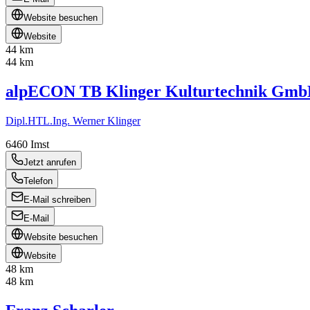
Website besuchen
Website
44 km
44 km
alpECON TB Klinger Kulturtechnik Gm
Dipl.HTL.Ing. Werner Klinger
6460
Imst
Jetzt anrufen
Telefon
E-Mail schreiben
E-Mail
Website besuchen
Website
48 km
48 km