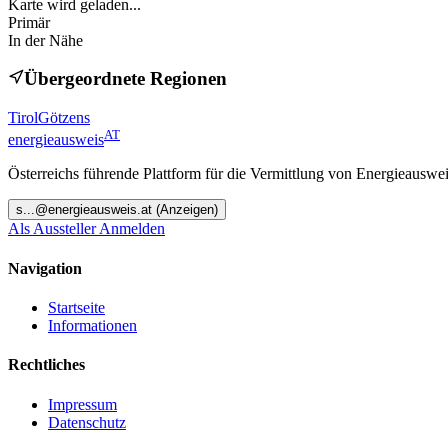
Karte wird geladen...
Primär
In der Nähe
Übergeordnete Regionen
Tirol
Götzens
AT
energieausweis
Österreichs führende Plattform für die Vermittlung von Energieauswe
s
...@
energieausweis.at
(Anzeigen)
Als Aussteller Anmelden
Navigation
Startseite
Informationen
Rechtliches
Impressum
Datenschutz