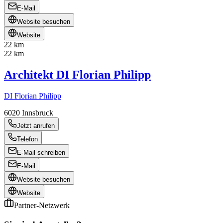
E-Mail
Website besuchen
Website
22 km
22 km
Architekt DI Florian Philipp
DI Florian Philipp
6020
Innsbruck
Jetzt anrufen
Telefon
E-Mail schreiben
E-Mail
Website besuchen
Website
Partner-Netzwerk