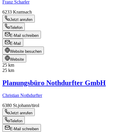
Franz Scharler
6233
Kramsach
Jetzt anrufen
Telefon
E-Mail schreiben
E-Mail
Website besuchen
Website
25 km
25 km
Planungsbüro Nothdurfter GmbH
Christian Nothdurfter
6380
St.johann/tirol
Jetzt anrufen
Telefon
E-Mail schreiben