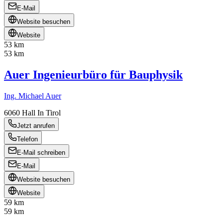
E-Mail
Website besuchen
Website
53 km
53 km
Auer Ingenieurbüro für Bauphysik
Ing. Michael Auer
6060
Hall In Tirol
Jetzt anrufen
Telefon
E-Mail schreiben
E-Mail
Website besuchen
Website
59 km
59 km