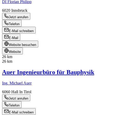
DI Florian Philipp
6020
Innsbruck
Jetzt anrufen
Telefon
E-Mail schreiben
E-Mail
Website besuchen
Website
26 km
26 km
Auer Ingenieurbüro für Bauphysik
Ing. Michael Auer
6060
Hall In Tirol
Jetzt anrufen
Telefon
E-Mail schreiben