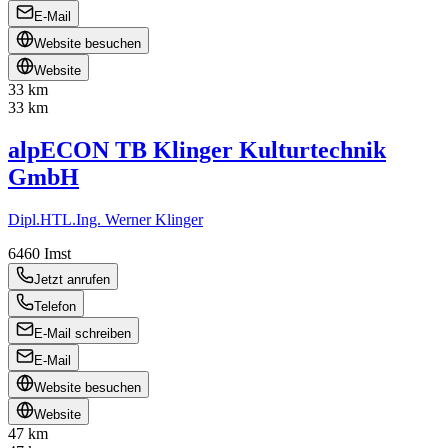
E-Mail
Website besuchen
Website
33 km
33 km
alpECON TB Klinger Kulturtechnik
GmbH
Dipl.HTL.Ing. Werner Klinger
6460
Imst
Jetzt anrufen
Telefon
E-Mail schreiben
E-Mail
Website besuchen
Website
47 km