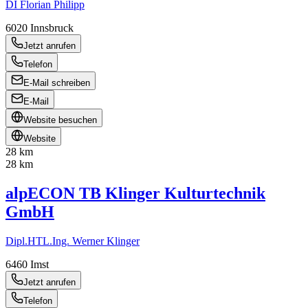
DI Florian Philipp
6020
Innsbruck
Jetzt anrufen
Telefon
E-Mail schreiben
E-Mail
Website besuchen
Website
28 km
28 km
alpECON TB Klinger Kulturtechnik
GmbH
Dipl.HTL.Ing. Werner Klinger
6460
Imst
Jetzt anrufen
Telefon