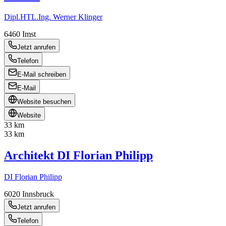
Dipl.HTL.Ing. Werner Klinger
6460
Imst
Jetzt anrufen
Telefon
E-Mail schreiben
E-Mail
Website besuchen
Website
33 km
33 km
Architekt DI Florian Philipp
DI Florian Philipp
6020
Innsbruck
Jetzt anrufen
Telefon