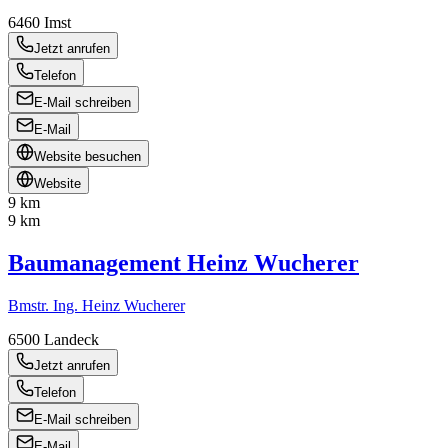
6460
Imst
Jetzt anrufen
Telefon
E-Mail schreiben
E-Mail
Website besuchen
Website
9 km
9 km
Baumanagement Heinz Wucherer
Bmstr. Ing. Heinz Wucherer
6500
Landeck
Jetzt anrufen
Telefon
E-Mail schreiben
E-Mail