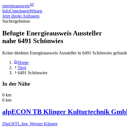
AT
energieausweis
Info
Unterlagen
Wissen
Jetzt direkt Anfragen
Suchergebnisse
Befugte Energieausweis Aussteller
nahe
6491
Schönwies
Keine direkten Energieausweis Aussteller in 6491 Schönwies gefunde
Home
Tirol
6491 Schönwies
In der Nähe
6 km
6 km
alpECON TB Klinger Kulturtechnik Gm
Dipl.HTL.Ing. Werner Klinger