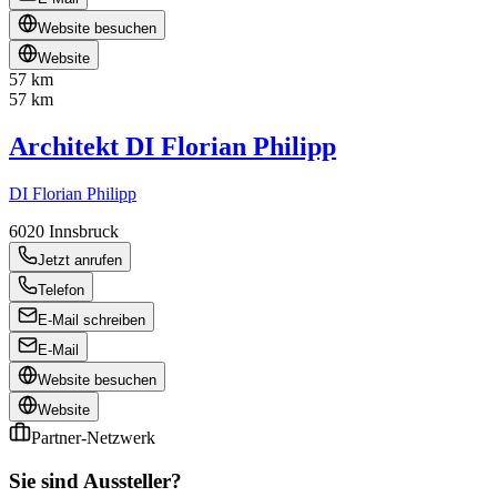
Website besuchen
Website
57 km
57 km
Architekt DI Florian Philipp
DI Florian Philipp
6020
Innsbruck
Jetzt anrufen
Telefon
E-Mail schreiben
E-Mail
Website besuchen
Website
Partner-Netzwerk
Sie sind Aussteller?