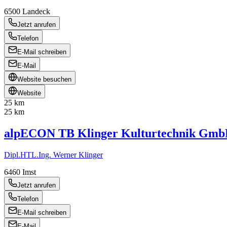
6500
Landeck
Jetzt anrufen
Telefon
E-Mail schreiben
E-Mail
Website besuchen
Website
25 km
25 km
alpECON TB Klinger Kulturtechnik Gm
Dipl.HTL.Ing. Werner Klinger
6460
Imst
Jetzt anrufen
Telefon
E-Mail schreiben
E-Mail