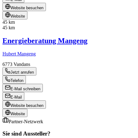
Website besuchen
Website
45 km
45 km
Energieberatung Mangeng
Hubert Mangeng
6773
Vandans
Jetzt anrufen
Telefon
E-Mail schreiben
E-Mail
Website besuchen
Website
Partner-Netzwerk
Sie sind Aussteller?