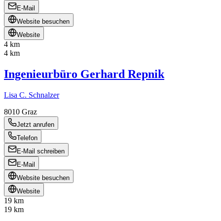
E-Mail
Website besuchen
Website
4 km
4 km
Ingenieurbüro Gerhard Repnik
Lisa C. Schnalzer
8010
Graz
Jetzt anrufen
Telefon
E-Mail schreiben
E-Mail
Website besuchen
Website
19 km
19 km