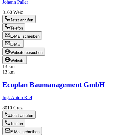
Johann Paller
8160
Weiz
Jetzt anrufen
Telefon
E-Mail schreiben
E-Mail
Website besuchen
Website
13 km
13 km
Ecoplan Baumanagement GmbH
Ing. Anton Rief
8010
Graz
Jetzt anrufen
Telefon
E-Mail schreiben