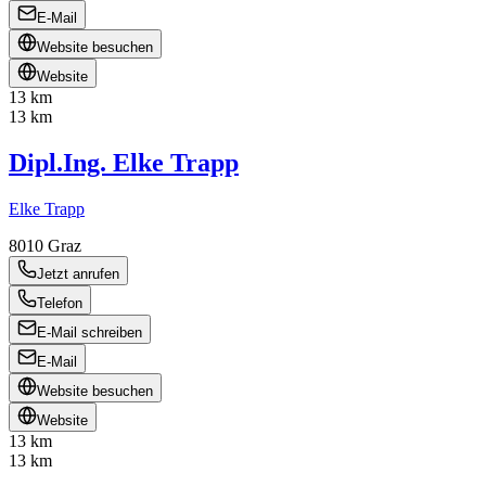
E-Mail
Website besuchen
Website
13 km
13 km
Dipl.Ing. Elke Trapp
Elke Trapp
8010
Graz
Jetzt anrufen
Telefon
E-Mail schreiben
E-Mail
Website besuchen
Website
13 km
13 km