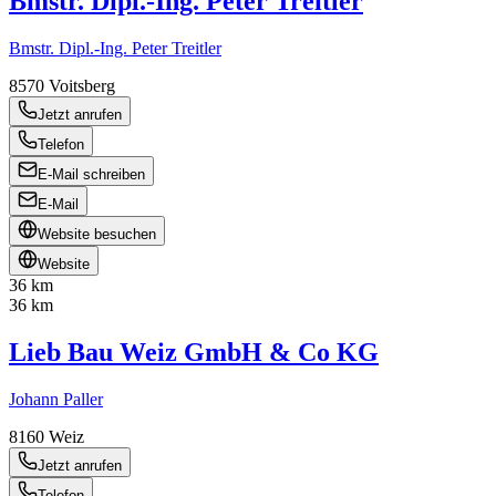
Bmstr. Dipl.-Ing. Peter Treitler
Bmstr. Dipl.-Ing. Peter Treitler
8570
Voitsberg
Jetzt anrufen
Telefon
E-Mail schreiben
E-Mail
Website besuchen
Website
36 km
36 km
Lieb Bau Weiz GmbH & Co KG
Johann Paller
8160
Weiz
Jetzt anrufen
Telefon