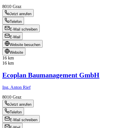
8010
Graz
Jetzt anrufen
Telefon
E-Mail schreiben
E-Mail
Website besuchen
Website
16 km
16 km
Ecoplan Baumanagement GmbH
Ing. Anton Rief
8010
Graz
Jetzt anrufen
Telefon
E-Mail schreiben
E-Mail