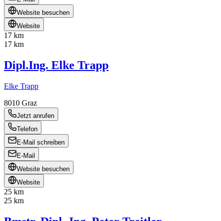
Website besuchen
Website
17 km
17 km
Dipl.Ing. Elke Trapp
Elke Trapp
8010
Graz
Jetzt anrufen
Telefon
E-Mail schreiben
E-Mail
Website besuchen
Website
25 km
25 km