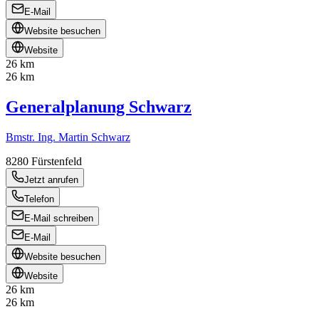
E-Mail
Website besuchen
Website
26 km
26 km
Generalplanung Schwarz
Bmstr. Ing. Martin Schwarz
8280
Fürstenfeld
Jetzt anrufen
Telefon
E-Mail schreiben
E-Mail
Website besuchen
Website
26 km
26 km