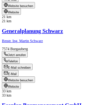
Website besuchen
Website
21 km
21 km
Generalplanung Schwarz
Bmstr. Ing. Martin Schwarz
7574
Burgauberg
Jetzt anrufen
Telefon
E-Mail schreiben
E-Mail
Website besuchen
Website
33 km
33 km