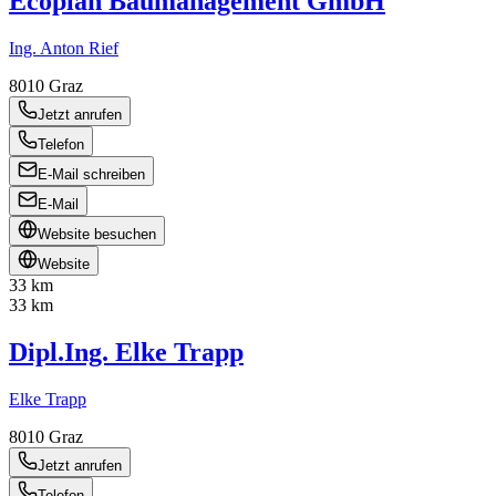
Ecoplan Baumanagement GmbH
Ing. Anton Rief
8010
Graz
Jetzt anrufen
Telefon
E-Mail schreiben
E-Mail
Website besuchen
Website
33 km
33 km
Dipl.Ing. Elke Trapp
Elke Trapp
8010
Graz
Jetzt anrufen
Telefon