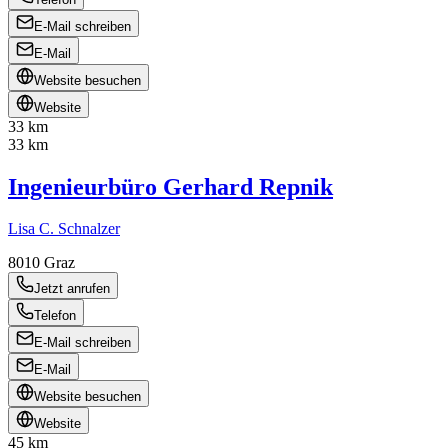
E-Mail schreiben
E-Mail
Website besuchen
Website
33 km
33 km
Ingenieurbüro Gerhard Repnik
Lisa C. Schnalzer
8010
Graz
Jetzt anrufen
Telefon
E-Mail schreiben
E-Mail
Website besuchen
Website
45 km