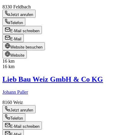
8330
Feldbach
Jetzt anrufen
Telefon
E-Mail schreiben
E-Mail
Website besuchen
Website
16 km
16 km
Lieb Bau Weiz GmbH & Co KG
Johann Paller
8160
Weiz
Jetzt anrufen
Telefon
E-Mail schreiben
E-Mail