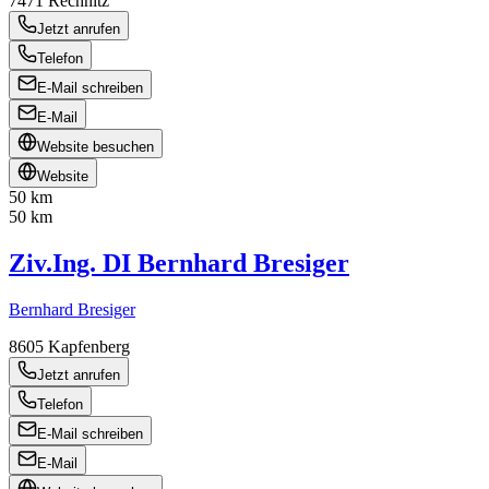
7471
Rechnitz
Jetzt anrufen
Telefon
E-Mail schreiben
E-Mail
Website besuchen
Website
50 km
50 km
Ziv.Ing. DI Bernhard Bresiger
Bernhard Bresiger
8605
Kapfenberg
Jetzt anrufen
Telefon
E-Mail schreiben
E-Mail