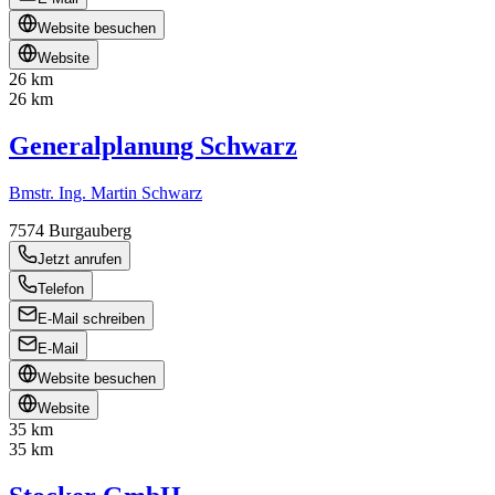
Website besuchen
Website
26 km
26 km
Generalplanung Schwarz
Bmstr. Ing. Martin Schwarz
7574
Burgauberg
Jetzt anrufen
Telefon
E-Mail schreiben
E-Mail
Website besuchen
Website
35 km
35 km