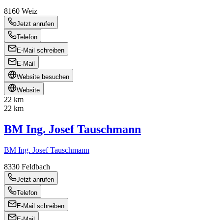
8160
Weiz
Jetzt anrufen
Telefon
E-Mail schreiben
E-Mail
Website besuchen
Website
22 km
22 km
BM Ing. Josef Tauschmann
BM Ing. Josef Tauschmann
8330
Feldbach
Jetzt anrufen
Telefon
E-Mail schreiben
E-Mail