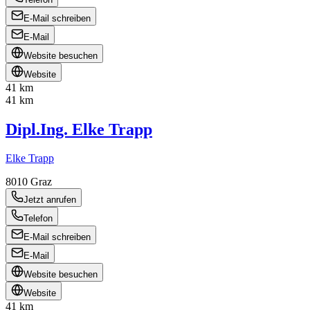
E-Mail schreiben
E-Mail
Website besuchen
Website
41 km
41 km
Dipl.Ing. Elke Trapp
Elke Trapp
8010
Graz
Jetzt anrufen
Telefon
E-Mail schreiben
E-Mail
Website besuchen
Website
41 km