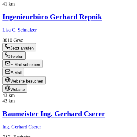
41 km
Ingenieurbüro Gerhard Repnik
Lisa C. Schnalzer
8010
Graz
Jetzt anrufen
Telefon
E-Mail schreiben
E-Mail
Website besuchen
Website
43 km
43 km
Baumeister Ing. Gerhard Cserer
Ing. Gerhard Cserer