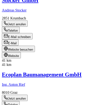
Stocker GmbH
Andreas Stocker
2851
Krumbach
Jetzt anrufen
Telefon
E-Mail schreiben
E-Mail
Website besuchen
Website
41 km
41 km
Ecoplan Baumanagement GmbH
Ing. Anton Rief
8010
Graz
Jetzt anrufen
Telefon