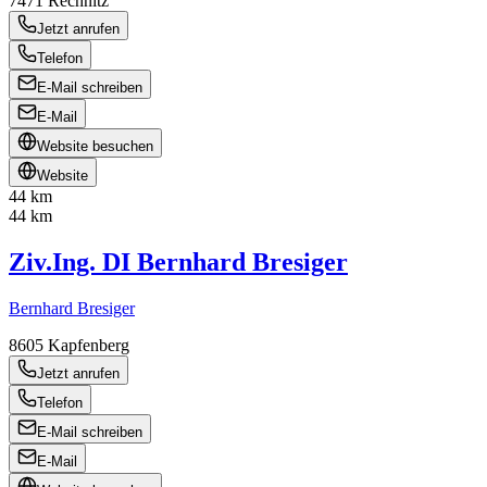
7471
Rechnitz
Jetzt anrufen
Telefon
E-Mail schreiben
E-Mail
Website besuchen
Website
44 km
44 km
Ziv.Ing. DI Bernhard Bresiger
Bernhard Bresiger
8605
Kapfenberg
Jetzt anrufen
Telefon
E-Mail schreiben
E-Mail