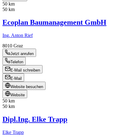
50 km
50 km
Ecoplan Baumanagement GmbH
Ing. Anton Rief
8010
Graz
Jetzt anrufen
Telefon
E-Mail schreiben
E-Mail
Website besuchen
Website
50 km
50 km
Dipl.Ing. Elke Trapp
Elke Trapp