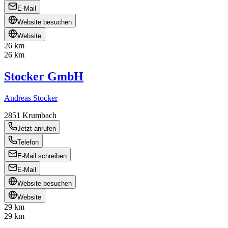
E-Mail
Website besuchen
Website
26 km
26 km
Stocker GmbH
Andreas Stocker
2851
Krumbach
Jetzt anrufen
Telefon
E-Mail schreiben
E-Mail
Website besuchen
Website
29 km
29 km