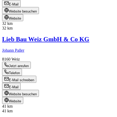
E-Mail
Website besuchen
Website
32 km
32 km
Lieb Bau Weiz GmbH & Co KG
Johann Paller
8160
Weiz
Jetzt anrufen
Telefon
E-Mail schreiben
E-Mail
Website besuchen
Website
41 km
41 km