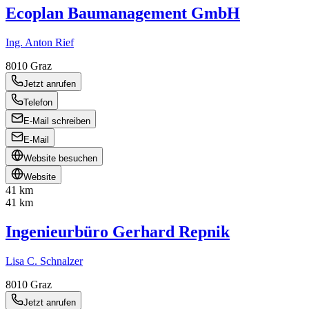
Ecoplan Baumanagement GmbH
Ing. Anton Rief
8010
Graz
Jetzt anrufen
Telefon
E-Mail schreiben
E-Mail
Website besuchen
Website
41 km
41 km
Ingenieurbüro Gerhard Repnik
Lisa C. Schnalzer
8010
Graz
Jetzt anrufen