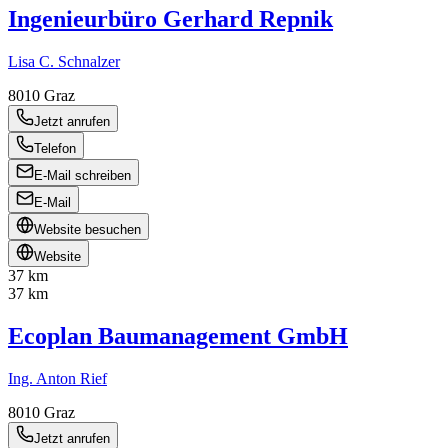
Ingenieurbüro Gerhard Repnik
Lisa C. Schnalzer
8010
Graz
Jetzt anrufen
Telefon
E-Mail schreiben
E-Mail
Website besuchen
Website
37 km
37 km
Ecoplan Baumanagement GmbH
Ing. Anton Rief
8010
Graz
Jetzt anrufen