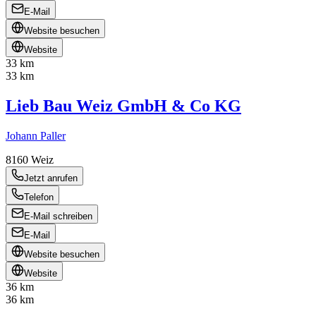
E-Mail
Website besuchen
Website
33 km
33 km
Lieb Bau Weiz GmbH & Co KG
Johann Paller
8160
Weiz
Jetzt anrufen
Telefon
E-Mail schreiben
E-Mail
Website besuchen
Website
36 km
36 km