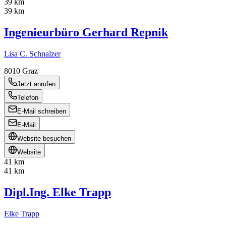
39 km
39 km
Ingenieurbüro Gerhard Repnik
Lisa C. Schnalzer
8010
Graz
Jetzt anrufen
Telefon
E-Mail schreiben
E-Mail
Website besuchen
Website
41 km
41 km
Dipl.Ing. Elke Trapp
Elke Trapp