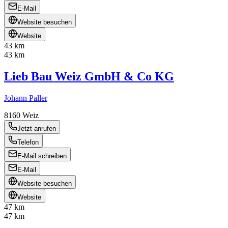
E-Mail
Website besuchen
Website
43 km
43 km
Lieb Bau Weiz GmbH & Co KG
Johann Paller
8160
Weiz
Jetzt anrufen
Telefon
E-Mail schreiben
E-Mail
Website besuchen
Website
47 km
47 km