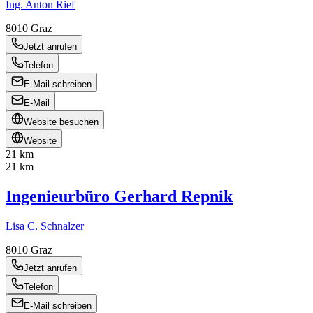
Ing. Anton Rief
8010
Graz
Jetzt anrufen
Telefon
E-Mail schreiben
E-Mail
Website besuchen
Website
21 km
21 km
Ingenieurbüro Gerhard Repnik
Lisa C. Schnalzer
8010
Graz
Jetzt anrufen
Telefon
E-Mail schreiben