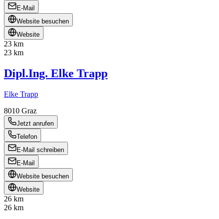
E-Mail
Website besuchen
Website
23 km
23 km
Dipl.Ing. Elke Trapp
Elke Trapp
8010
Graz
Jetzt anrufen
Telefon
E-Mail schreiben
E-Mail
Website besuchen
Website
26 km
26 km