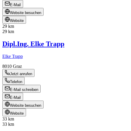
E-Mail
Website besuchen
Website
29 km
29 km
Dipl.Ing. Elke Trapp
Elke Trapp
8010
Graz
Jetzt anrufen
Telefon
E-Mail schreiben
E-Mail
Website besuchen
Website
33 km
33 km