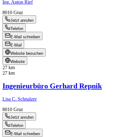
Ing. Anton Rief
8010
Graz
Jetzt anrufen
Telefon
E-Mail schreiben
E-Mail
Website besuchen
Website
27 km
27 km
Ingenieurbüro Gerhard Repnik
Lisa C. Schnalzer
8010
Graz
Jetzt anrufen
Telefon
E-Mail schreiben