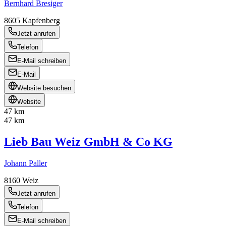
Bernhard Bresiger
8605
Kapfenberg
Jetzt anrufen
Telefon
E-Mail schreiben
E-Mail
Website besuchen
Website
47 km
47 km
Lieb Bau Weiz GmbH & Co KG
Johann Paller
8160
Weiz
Jetzt anrufen
Telefon
E-Mail schreiben