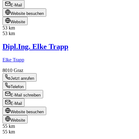
E-Mail
Website besuchen
Website
53 km
53 km
Dipl.Ing. Elke Trapp
Elke Trapp
8010
Graz
Jetzt anrufen
Telefon
E-Mail schreiben
E-Mail
Website besuchen
Website
55 km
55 km