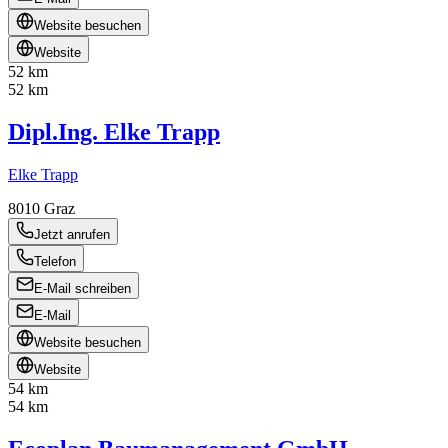
Website besuchen
Website
52 km
52 km
Dipl.Ing. Elke Trapp
Elke Trapp
8010
Graz
Jetzt anrufen
Telefon
E-Mail schreiben
E-Mail
Website besuchen
Website
54 km
54 km