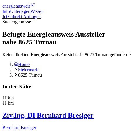
AT
energieausweis
Info
Unterlagen
Wissen
Jetzt direkt Anfragen
Suchergebnisse
Befugte Energieausweis Aussteller
nahe
8625
Turnau
Keine direkten Energieausweis Aussteller in 8625 Turnau gefunden. 
Home
Steiermark
8625 Turnau
In der Nähe
11 km
11 km
Ziv.Ing. DI Bernhard Bresiger
Bernhard Bresiger