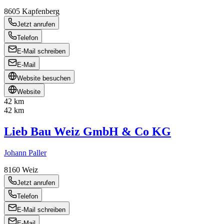
8605
Kapfenberg
Jetzt anrufen
Telefon
E-Mail schreiben
E-Mail
Website besuchen
Website
42 km
42 km
Lieb Bau Weiz GmbH & Co KG
Johann Paller
8160
Weiz
Jetzt anrufen
Telefon
E-Mail schreiben
E-Mail