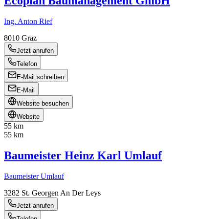
Ecoplan Baumanagement GmbH
Ing. Anton Rief
8010
Graz
Jetzt anrufen
Telefon
E-Mail schreiben
E-Mail
Website besuchen
Website
55 km
55 km
Baumeister Heinz Karl Umlauf
Baumeister Umlauf
3282
St. Georgen An Der Leys
Jetzt anrufen
Telefon