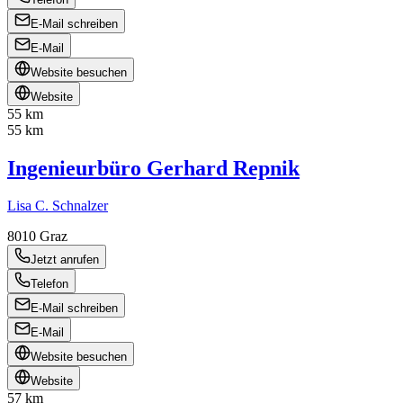
E-Mail schreiben
E-Mail
Website besuchen
Website
55 km
55 km
Ingenieurbüro Gerhard Repnik
Lisa C. Schnalzer
8010
Graz
Jetzt anrufen
Telefon
E-Mail schreiben
E-Mail
Website besuchen
Website
57 km