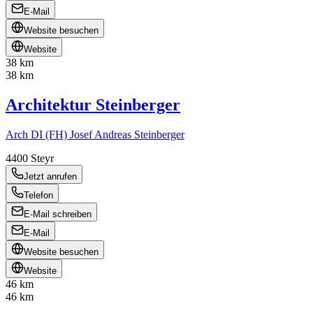
E-Mail
Website besuchen
Website
38 km
38 km
Architektur Steinberger
Arch DI (FH) Josef Andreas Steinberger
4400
Steyr
Jetzt anrufen
Telefon
E-Mail schreiben
E-Mail
Website besuchen
Website
46 km
46 km